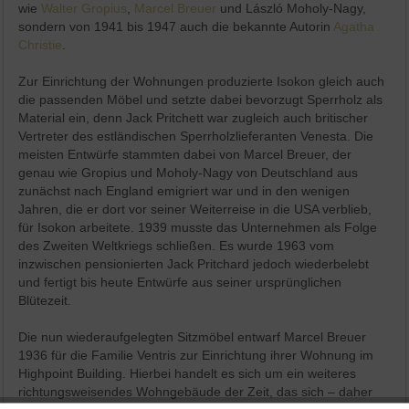
wie
Walter Gropius
,
Marcel Breuer
und László Moholy-Nagy,
sondern von 1941 bis 1947 auch die bekannte Autorin
Agatha
Christie
.
Zur Einrichtung der Wohnungen produzierte Isokon gleich auch
die passenden Möbel und setzte dabei bevorzugt Sperrholz als
Material ein, denn Jack Pritchett war zugleich auch britischer
Vertreter des estländischen Sperrholzlieferanten Venesta. Die
meisten Entwürfe stammten dabei von Marcel Breuer, der
genau wie Gropius und Moholy-Nagy von Deutschland aus
zunächst nach England emigriert war und in den wenigen
Jahren, die er dort vor seiner Weiterreise in die USA verblieb,
für Isokon arbeitete. 1939 musste das Unternehmen als Folge
des Zweiten Weltkriegs schließen. Es wurde 1963 vom
inzwischen pensionierten Jack Pritchard jedoch wiederbelebt
und fertigt bis heute Entwürfe aus seiner ursprünglichen
Blütezeit.
Die nun wiederaufgelegten Sitzmöbel entwarf Marcel Breuer
1936 für die Familie Ventris zur Einrichtung ihrer Wohnung im
Highpoint Building. Hierbei handelt es sich um ein weiteres
richtungsweisendes Wohngebäude der Zeit, das sich – daher