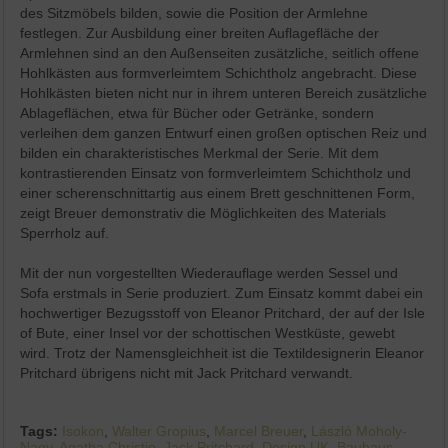
des Sitzmöbels bilden, sowie die Position der Armlehne
festlegen. Zur Ausbildung einer breiten Auflagefläche der
Armlehnen sind an den Außenseiten zusätzliche, seitlich offene
Hohlkästen aus formverleimtem Schichtholz angebracht. Diese
Hohlkästen bieten nicht nur in ihrem unteren Bereich zusätzliche
Ablageflächen, etwa für Bücher oder Getränke, sondern
verleihen dem ganzen Entwurf einen großen optischen Reiz und
bilden ein charakteristisches Merkmal der Serie. Mit dem
kontrastierenden Einsatz von formverleimtem Schichtholz und
einer scherenschnittartig aus einem Brett geschnittenen Form,
zeigt Breuer demonstrativ die Möglichkeiten des Materials
Sperrholz auf.
Mit der nun vorgestellten Wiederauflage werden Sessel und
Sofa erstmals in Serie produziert. Zum Einsatz kommt dabei ein
hochwertiger Bezugsstoff von Eleanor Pritchard, der auf der Isle
of Bute, einer Insel vor der schottischen Westküste, gewebt
wird. Trotz der Namensgleichheit ist die Textildesignerin Eleanor
Pritchard übrigens nicht mit Jack Pritchard verwandt.
Tags:
Isokon
,
Walter Gropius
,
Marcel Breuer
,
László Moholy-
Nagy
,
Agatha Christie
,
Jack Pritchard
,
Design UK
,
Bauhaus