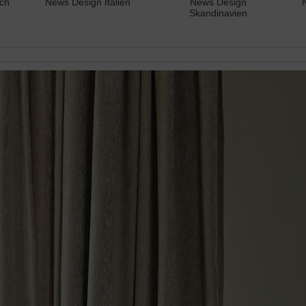
ch
News Design Italien
News Design
Skandinavien