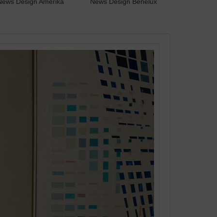
News Design Amerika
News Design Benelux