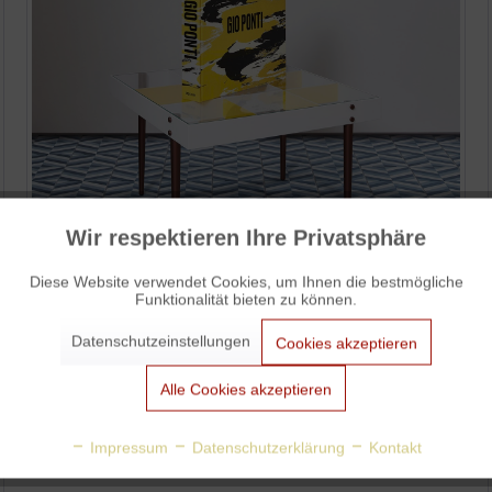
Wir respektieren Ihre Privatsphäre
Aktiv
Funktionale
Diese Website verwendet Cookies, um Ihnen die bestmögliche
Funktionalität bieten zu können.
Aktiv
Marketing
Datenschutzeinstellungen
Cookies akzeptieren
Das Gio-Ponti-Komplettpaket vom Taschen
Aktiv
Tracking
Alle Cookies akzeptieren
Verlag: Bildband in limitierter Auflage mit
Beistelltisch und Art Prints
Aktiv
Personalisierung
Impressum
Datenschutzerklärung
Kontakt
veröffentlicht am Freitag, 23. April 2021