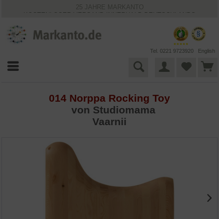
25 JAHRE MARKANTO
KOSTENLOSER VERSAND INNERHALB DEUTSCHLANDS
30 TAGE WIDERRUFSRECHT
VIELFÄLTIGE ZAHLUNGSMÖGLICHKEITEN
BESTPRICE-GARANTIE
Tel. 0221 9723920
English
014 Norppa Rocking Toy
von Studiomama
Vaarnii