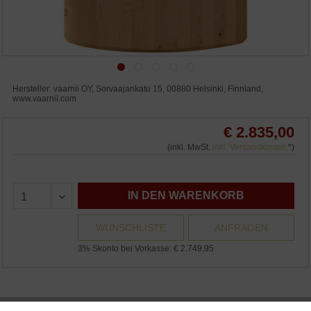
Hersteller: vaarnii OY, Sorvaajankatu 15, 00880 Helsinki, Finnland,
www.vaarnii.com
€ 2.835,00
(inkl. MwSt.
inkl. Versandkosten
*)
IN DEN WARENKORB
WUNSCHLISTE
ANFRAGEN
3% Skonto bei Vorkasse: € 2.749,95
vaarnii 014 Norppa Schaukel-Spielobjekt / 014 Norppa