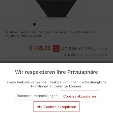
Hersteller: Fredericia Furniture A/S, Treldevej 183, 7000 Fredericia,
Dänemark, Fredericia.com
€ 435,00
€ 715,00 *
(39,16% gespart)
(inkl. MwSt.
inkl. Versandkosten
*)
Wir respektieren Ihre Privatsphäre
IN DEN WARENKORB
Aktiv
Funktionale
Diese Website verwendet Cookies, um Ihnen die bestmögliche
WUNSCHLISTE
ANFRAGEN
Funktionalität bieten zu können.
Aktiv
Marketing
3% Skonto bei Vorkasse: € 421,95
Datenschutzeinstellungen
Cookies akzeptieren
Auf Lager und sofort versandbereit.
Aktiv
Tracking
Alle Cookies akzeptieren