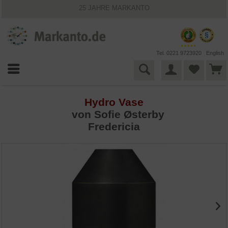
25 JAHRE MARKANTO
KOSTENLOSER VERSAND INNERHALB DEUTSCHLANDS
30 TAGE WIDERRUFSRECHT
VIELFÄLTIGE ZAHLUNGSMÖGLICHKEITEN
BESTPRICE-GARANTIE
Tel. 0221 9723920
English
Hydro Vase
von Sofie Østerby
Fredericia