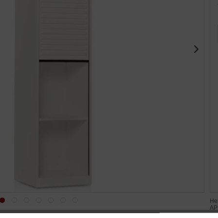
Her
AP