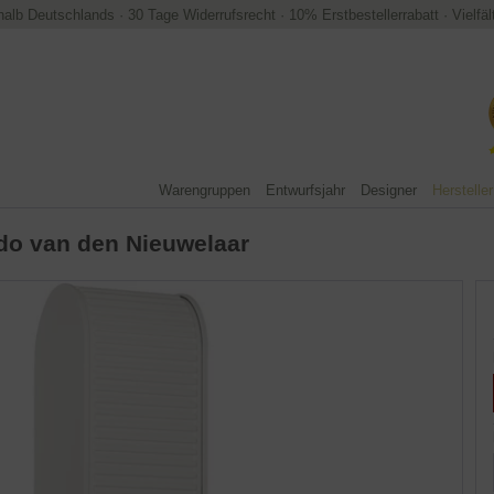
halb Deutschlands
·
30 Tage Widerrufsrecht
·
10% Erstbestellerrabatt
·
Vielfä
Warengruppen
Entwurfsjahr
Designer
Hersteller
do van den Nieuwelaar