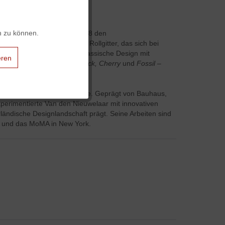
Aktiv
n zu können.
ldo van den Nieuwelaar
1978 den
 durch das charakteristische
Rollgitter
, das sich bei
Aktiv
irma Pastoe verbindet das klassische Design mit
eren
ikonischen Farben –
Salt, Black, Cherry
und
Fossil
–
Aktiv
re, funktionale Formensprache. Geprägt von Bauhaus,
perimentierte Van den Nieuwelaar mit innovativen
Aktiv
ländische Designlandschaft prägt.
Seine Arbeiten sind
m und das MoMA in New York.
Aktiv