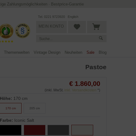
ltige Zahlungsmöglichkeiten
·
Bestprice-Garantie
Tel. 0221 9723920
English
MEIN KONTO
Themenwelten
Vintage Design
Neuheiten
Sale
Blog
Pastoe
€ 1.860,00
(inkl. MwSt.
inkl. Versandkosten
*)
Höhe:
170 cm
170 cm
205 cm
Farbe:
Iconic Salt