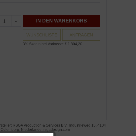
IN DEN WARENKORB
WUNSCHLISTE
ANFRAGEN
3% Skonto bei Vorkasse: € 1.804,20
steller: RSGA Production & Services B.V., Industrieweg 15, 4104
 Culemborg, Niederlande, rsgadesign.com