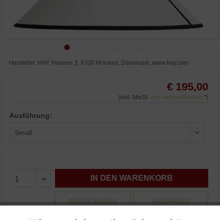
Hersteller: HAY, Havnen 3, 8700 Horsens, Dänemark, www.hay.com
€ 195,00
(inkl. MwSt.
inkl. Versandkosten
*)
Ausführung:
IN DEN WARENKORB
WUNSCHLISTE
ANFRAGEN
3% Skonto bei Vorkasse: € 189,15