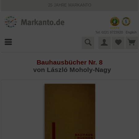
25 JAHRE MARKANTO
KOSTENLOSER VERSAND INNERHALB DEUTSCHLANDS
30 TAGE WIDERRUFSRECHT
VIELFÄLTIGE ZAHLUNGSMÖGLICHKEITEN
BESTPRICE-GARANTIE
Tel. 0221 9723920
English
Bauhausbücher Nr. 8
von László Moholy-Nagy