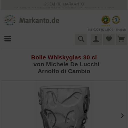
25 JAHRE MARKANTO
KOSTENLOSER VERSAND INNERHALB DEUTSCHLANDS
30 TAGE WIDERRUFSRECHT
VIELFÄLTIGE ZAHLUNGSMÖGLICHKEITEN
BESTPRICE-GARANTIE
Tel. 0221 9723920
English
Bolle Whiskyglas 30 cl
von
Michele De Lucchi
Arnolfo di Cambio