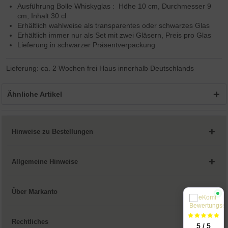
Ausführung Bolle Whiskyglas : Höhe 10 cm, Durchmesser 9
cm, Inhalt 30 cl
Erhältlich wahlweise als transparentes oder schwarzes Glas
Erhältlich immer nur als Set mit zwei Gläsern, Preis pro Glas
Lieferung in schwarzer Präsentverpackung
Lieferung: ca. 2 Wochen frei Haus innerhalb Deutschlands
Ähnliche Artikel
Hinweise zu Bestellungen
Allgemeine Hinweise
Über Markanto
Rechtliches
5 / 5