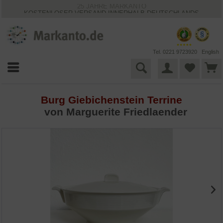
25 JAHRE MARKANTO
KOSTENLOSER VERSAND INNERHALB DEUTSCHLANDS
30 TAGE WIDERRUFSRECHT
VIELFÄLTIGE ZAHLUNGSMÖGLICHKEITEN
BESTPRICE-GARANTIE
Tel. 0221 9723920
English
Burg Giebichenstein Terrine
von Marguerite Friedlaender