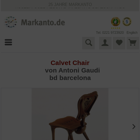
25 JAHRE MARKANTO
KOSTENLOSER VERSAND INNERHALB DEUTSCHLANDS
30 TAGE WIDERRUFSRECHT
VIELFÄLTIGE ZAHLUNGSMÖGLICHKEITEN
BESTPRICE-GARANTIE
Tel. 0221 9723920
English
Calvet Chair
von
Antoni Gaudi
bd barcelona