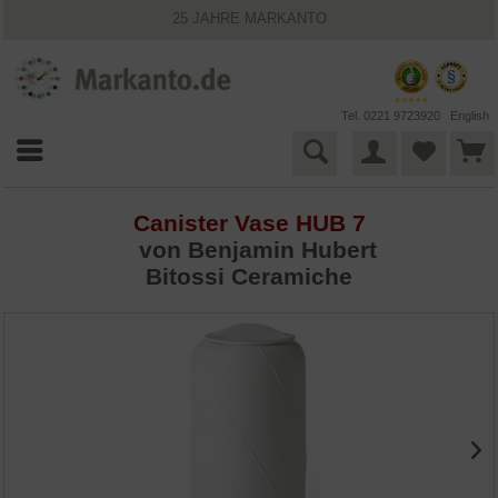
25 JAHRE MARKANTO
KOSTENLOSER VERSAND INNERHALB DEUTSCHLANDS
30 TAGE WIDERRUFSRECHT
VIELFÄLTIGE ZAHLUNGSMÖGLICHKEITEN
BESTPRICE-GARANTIE
Tel. 0221 9723920
English
Canister Vase HUB 7
von Benjamin Hubert
Bitossi Ceramiche