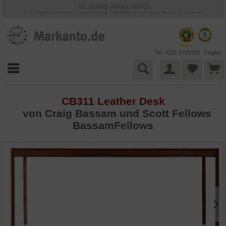
25 JAHRE MARKANTO
KOSTENLOSER VERSAND INNERHALB DEUTSCHLANDS
30 TAGE WIDERRUFSRECHT
VIELFÄLTIGE ZAHLUNGSMÖGLICHKEITEN
BESTPRICE-GARANTIE
Tel. 0221 9723920
English
CB311 Leather Desk
von Craig Bassam und Scott Fellows
BassamFellows