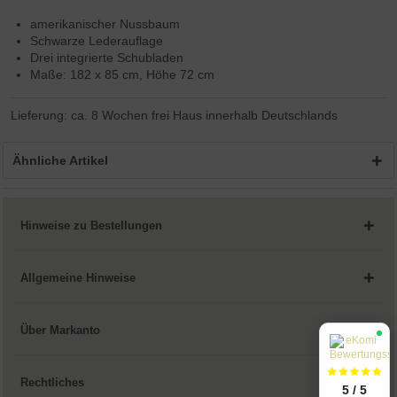
amerikanischer Nussbaum
Schwarze Lederauflage
Drei integrierte Schubladen
Maße: 182 x 85 cm, Höhe 72 cm
Lieferung: ca. 8 Wochen frei Haus innerhalb Deutschlands
Ähnliche Artikel
Hinweise zu Bestellungen
Allgemeine Hinweise
Über Markanto
Rechtliches
5 / 5