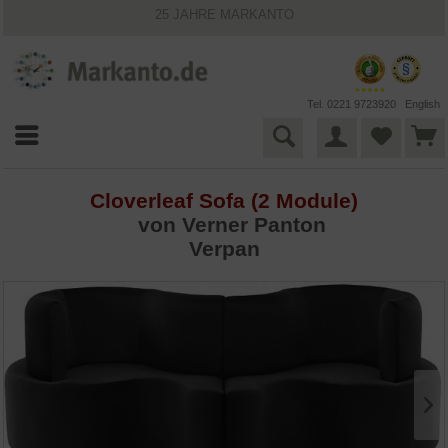
25 JAHRE MARKANTO
KOSTENLOSER VERSAND INNERHALB DEUTSCHLANDS
30 TAGE WIDERRUFSRECHT
VIELFÄLTIGE ZAHLUNGSMÖGLICHKEITEN
BESTPRICE-GARANTIE
Tel. 0221 9723920
English
Cloverleaf Sofa (2 Module)
von
Verner Panton
Verpan