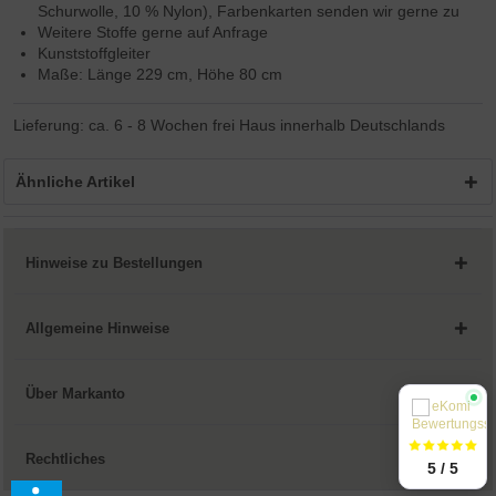
Schurwolle, 10 % Nylon), Farbenkarten senden wir gerne zu
Weitere Stoffe gerne auf Anfrage
Kunststoffgleiter
Maße: Länge 229 cm, Höhe 80 cm
Lieferung: ca. 6 - 8 Wochen frei Haus innerhalb Deutschlands
Ähnliche Artikel
Hinweise zu Bestellungen
Allgemeine Hinweise
Über Markanto
Rechtliches
5 / 5