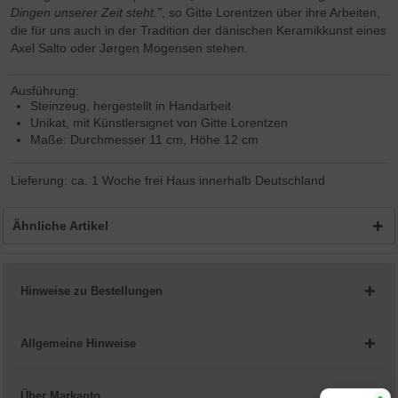
Dingen unserer Zeit steht.”
, so Gitte Lorentzen über ihre Arbeiten,
die für uns auch in der Tradition der dänischen Keramikkunst eines
Axel Salto oder Jørgen Mogensen stehen.
Ausführung:
Steinzeug, hergestellt in Handarbeit
Unikat, mit Künstlersignet von Gitte Lorentzen
Maße: Durchmesser 11 cm, Höhe 12 cm
Lieferung: ca. 1 Woche frei Haus innerhalb Deutschland
Ähnliche Artikel
Hinweise zu Bestellungen
Allgemeine Hinweise
Über Markanto