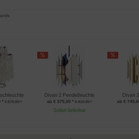
lands
schleuchte
Divan 2 Pendelleuchte
Divan 2
 *
ab € 375,00 *
ab € 745,0
€ 570,00 *
€ 415,00 *
Sofort lieferbar