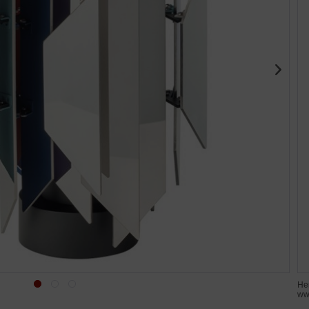
He
ww