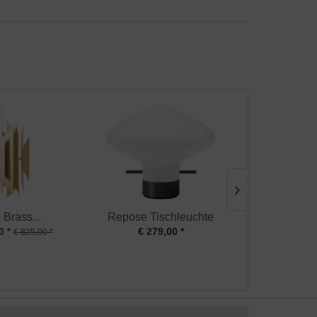
 Brass...
Repose Tischleuchte
Kassablanka
0 *
€ 279,00 *
€ 325,00
€ 825,00 *
Sofort 