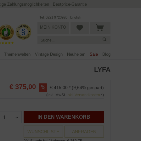
ltige Zahlungsmöglichkeiten
·
Bestprice-Garantie
Tel. 0221 9723920
English
MEIN KONTO
Themenwelten
Vintage Design
Neuheiten
Sale
Blog
LYFA
€ 375,00
€ 415,00 *
(9,64% gespart)
(inkl. MwSt.
inkl. Versandkosten
*)
IN DEN WARENKORB
WUNSCHLISTE
ANFRAGEN
3% Skonto bei Vorkasse: € 363,75