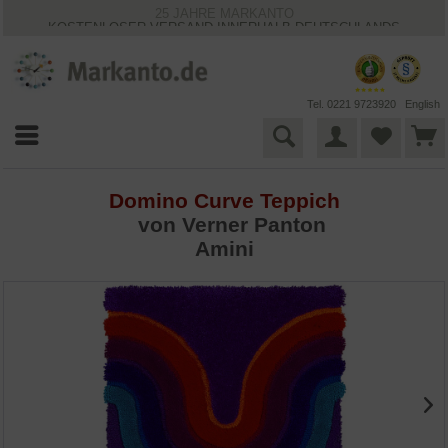
25 JAHRE MARKANTO
KOSTENLOSER VERSAND INNERHALB DEUTSCHLANDS
30 TAGE WIDERRUFSRECHT
VIELFÄLTIGE ZAHLUNGSMÖGLICHKEITEN
BESTPRICE-GARANTIE
Tel. 0221 9723920
English
Domino Curve Teppich
von
Verner Panton
Amini