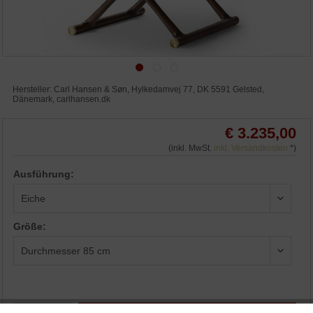
Hersteller: Carl Hansen & Søn, Hylkedamvej 77, DK 5591 Gelsted,
Dänemark, carlhansen.dk
€ 3.235,00
(inkl. MwSt.
inkl. Versandkosten
*)
Ausführung:
Größe: