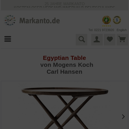
25 JAHRE MARKANTO
KOSTENLOSER VERSAND INNERHALB DEUTSCHLANDS
30 TAGE WIDERRUFSRECHT
VIELFÄLTIGE ZAHLUNGSMÖGLICHKEITEN
BESTPRICE-GARANTIE
Tel. 0221 9723920
English
Egyptian Table
von Mogens Koch
Carl Hansen