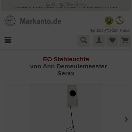
25 JAHRE MARKANTO
KOSTENLOSER VERSAND INNERHALB DEUTSCHLANDS
30 TAGE WIDERRUFSRECHT
VIELFÄLTIGE ZAHLUNGSMÖGLICHKEITEN
BESTPRICE-GARANTIE
Tel. 0221 9723920
English
EO Stehleuchte
von Ann Demeulemeester
Serax