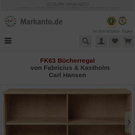
25 JAHRE MARKANTO
KOSTENLOSER VERSAND INNERHALB DEUTSCHLANDS
30 TAGE WIDERRUFSRECHT
VIELFÄLTIGE ZAHLUNGSMÖGLICHKEITEN
BESTPRICE-GARANTIE
Tel. 0221 9723920
English
FK63 Bücherregal
von
Fabricius & Kastholm
Carl Hansen