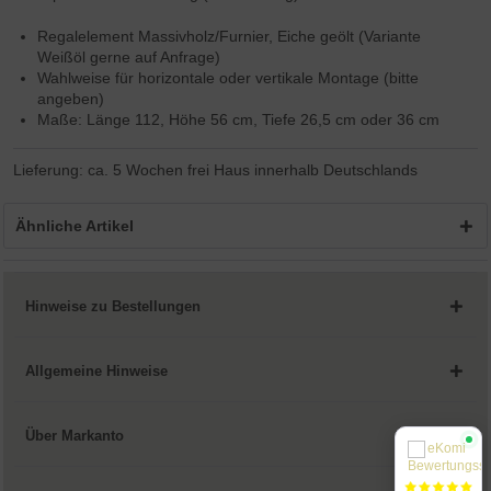
Regalelement Massivholz/Furnier, Eiche geölt (Variante
Weißöl gerne auf Anfrage)
Wahlweise für horizontale oder vertikale Montage (bitte
angeben)
Maße: Länge 112, Höhe 56 cm, Tiefe 26,5 cm oder 36 cm
Lieferung: ca. 5 Wochen frei Haus innerhalb Deutschlands
Ähnliche Artikel
Hinweise zu Bestellungen
Allgemeine Hinweise
Über Markanto