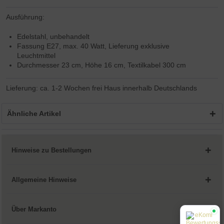
Ausführung:
Edelstahl, unbehandelt
Fassung E27, max. 40 Watt, Lieferung exklusive
Leuchtmittel
Durchmesser 23 cm, Höhe 16 cm, Textilkabel 300 cm
Lieferung: ca. 1-2 Wochen frei Haus innerhalb Deutschlands
Ähnliche Artikel
Hinweise zu Bestellungen
Allgemeine Hinweise
Über Markanto