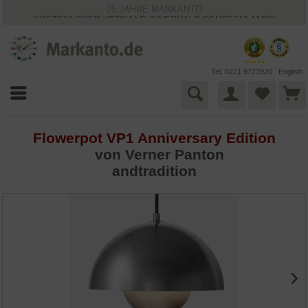
25 JAHRE MARKANTO
KOSTENLOSER VERSAND INNERHALB DEUTSCHLANDS
30 TAGE WIDERRUFSRECHT
VIELFÄLTIGE ZAHLUNGSMÖGLICHKEITEN
BESTPRICE-GARANTIE
Tel. 0221 9723920
English
Flowerpot VP1 Anniversary Edition
von
Verner Panton
andtradition