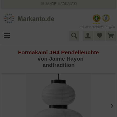
25 JAHRE MARKANTO
KOSTENLOSER VERSAND INNERHALB DEUTSCHLANDS
30 TAGE WIDERRUFSRECHT
VIELFÄLTIGE ZAHLUNGSMÖGLICHKEITEN
BESTPRICE-GARANTIE
Tel. 0221 9723920
English
Formakami JH4 Pendelleuchte
von
Jaime Hayon
andtradition