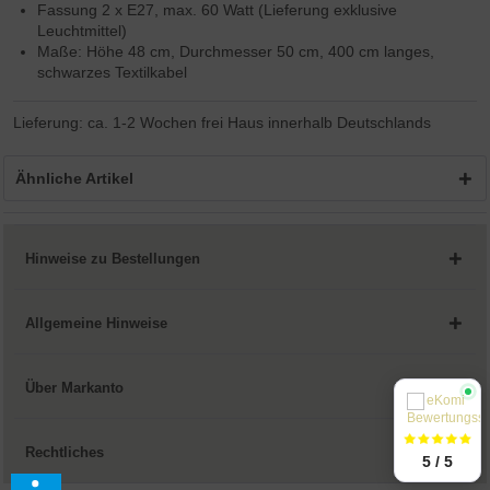
Fassung 2 x E27, max. 60 Watt (Lieferung exklusive
Leuchtmittel)
Maße: Höhe 48 cm, Durchmesser 50 cm, 400 cm langes,
schwarzes Textilkabel
Lieferung: ca. 1-2 Wochen frei Haus innerhalb Deutschlands
Ähnliche Artikel
Hinweise zu Bestellungen
Allgemeine Hinweise
Über Markanto
Rechtliches
5 / 5