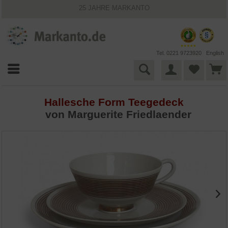
25 JAHRE MARKANTO
KOSTENLOSER VERSAND INNERHALB DEUTSCHLANDS
30 TAGE WIDERRUFSRECHT
VIELFÄLTIGE ZAHLUNGSMÖGLICHKEITEN
BESTPRICE-GARANTIE
Tel. 0221 9723920
English
Hallesche Form Teegedeck
von Marguerite Friedlaender