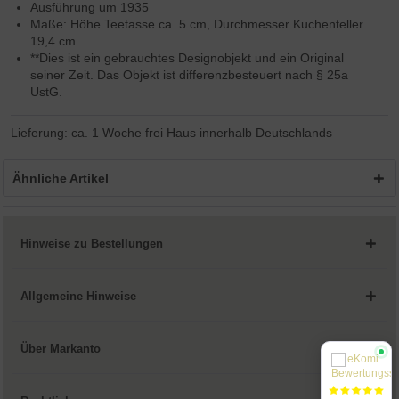
Ausführung um 1935
Maße: Höhe Teetasse ca. 5 cm, Durchmesser Kuchenteller
19,4 cm
**Dies ist ein gebrauchtes Designobjekt und ein Original
seiner Zeit. Das Objekt ist differenzbesteuert nach § 25a
UstG.
Lieferung: ca. 1 Woche frei Haus innerhalb Deutschlands
Ähnliche Artikel
Hinweise zu Bestellungen
Allgemeine Hinweise
Über Markanto