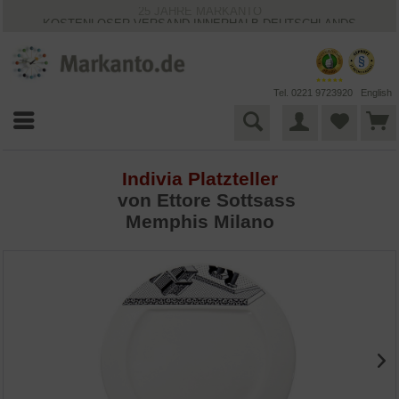
25 JAHRE MARKANTO
KOSTENLOSER VERSAND INNERHALB DEUTSCHLANDS
30 TAGE WIDERRUFSRECHT
VIELFÄLTIGE ZAHLUNGSMÖGLICHKEITEN
BESTPRICE-GARANTIE
Tel. 0221 9723920
English
Indivia Platzteller
von
Ettore Sottsass
Memphis Milano