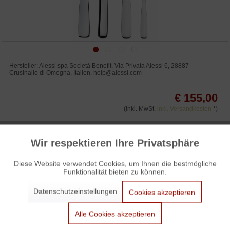
Hersteller: Alessi spa Società Benefit, Via Privata Alessi 6, 28887
Crusinallo di Omegna, Italien, help@alessi.com
€ 155,00
(inkl. MwSt.
inkl. Versandkosten
*)
Wir respektieren Ihre Privatsphäre
Aktiv
IN DEN WARENKORB
Funktionale
Diese Website verwendet Cookies, um Ihnen die bestmögliche
WUNSCHLISTE
ANFRAGEN
Funktionalität bieten zu können.
Aktiv
Marketing
3% Skonto bei Vorkasse: € 150,35
Datenschutzeinstellungen
Cookies akzeptieren
Aktiv
Tracking
Alle Cookies akzeptieren
Alessi KnifeForkSpoon Besteck / KnifeForkSpoon Cuttery