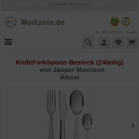
25 JAHRE MARKANTO
KOSTENLOSER VERSAND INNERHALB DEUTSCHLANDS
30 TAGE WIDERRUFSRECHT
VIELFÄLTIGE ZAHLUNGSMÖGLICHKEITEN
BESTPRICE-GARANTIE
Tel. 0221 9723920
English
KnifeForkSpoon Besteck (24teilig)
von
Jasper Morrison
Alessi