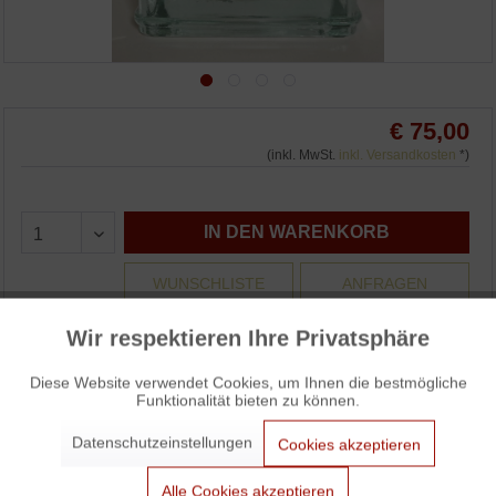
€ 75,00
(inkl. MwSt.
inkl. Versandkosten
*)
IN DEN WARENKORB
WUNSCHLISTE
ANFRAGEN
3% Skonto bei Vorkasse: € 72,75
Wir respektieren Ihre Privatsphäre
Aktiv
Funktionale
Auf Lager und sofort versandbereit.
Diese Website verwendet Cookies, um Ihnen die bestmögliche
Funktionalität bieten zu können.
Aktiv
Marketing
Datenschutzeinstellungen
Cookies akzeptieren
Lumax Glasbaustein / Glass Brick von Le Corbusier
Aktiv
Tracking
Alle Cookies akzeptieren