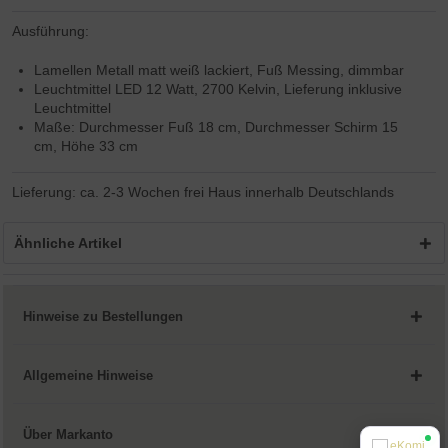
Ausführung:
Lamellen Metall matt weiß lackiert, Fuß Messing, dimmbar
Leuchtmittel LED 12 Watt, 2700 Kelvin, Lieferung inklusive
Leuchtmittel
Maße: Durchmesser Fuß 18 cm, Durchmesser Schirm 15
cm, Höhe 33 cm
Lieferung: ca. 2-3 Wochen frei Haus innerhalb Deutschlands
Ähnliche Artikel
Hinweise zu Bestellungen
Allgemeine Hinweise
Über Markanto