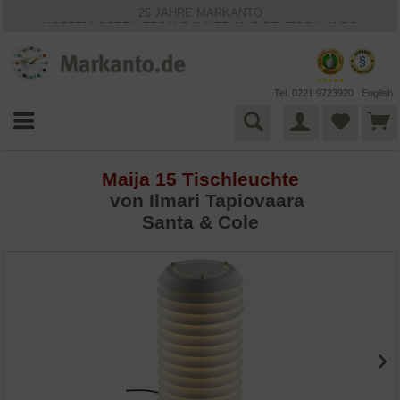
25 JAHRE MARKANTO
KOSTENLOSER VERSAND INNERHALB DEUTSCHLANDS
30 TAGE WIDERRUFSRECHT
VIELFÄLTIGE ZAHLUNGSMÖGLICHKEITEN
BESTPRICE-GARANTIE
Tel. 0221 9723920
English
Maija 15 Tischleuchte
von
Ilmari Tapiovaara
Santa & Cole