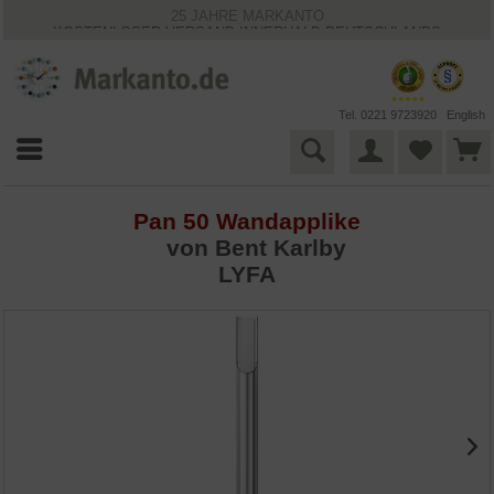
25 JAHRE MARKANTO
KOSTENLOSER VERSAND INNERHALB DEUTSCHLANDS
30 TAGE WIDERRUFSRECHT
VIELFÄLTIGE ZAHLUNGSMÖGLICHKEITEN
BESTPRICE-GARANTIE
Tel. 0221 9723920
English
Pan 50 Wandapplike
von Bent Karlby
LYFA