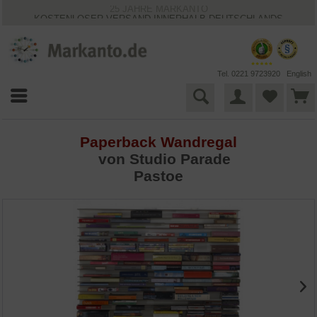
25 JAHRE MARKANTO
KOSTENLOSER VERSAND INNERHALB DEUTSCHLANDS
30 TAGE WIDERRUFSRECHT
VIELFÄLTIGE ZAHLUNGSMÖGLICHKEITEN
BESTPRICE-GARANTIE
Tel. 0221 9723920
English
Paperback Wandregal
von Studio Parade
Pastoe