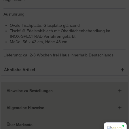
Ausführung:
Ovale Tischplatte, Glasplatte glänzend
Tischfuß Edelstahlblech mit Oberflächenbehandlung im
INOX-SPECTRAL-Verfahren gefärbt
Maße: 56 x 42 cm, Höhe 48 cm
Lieferung: ca. 2-3 Wochen frei Haus innerhalb Deutschlands
Ähnliche Artikel
Hinweise zu Bestellungen
Allgemeine Hinweise
Über Markanto