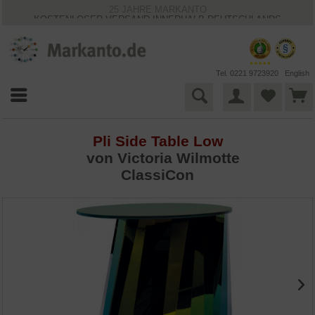
25 JAHRE MARKANTO
KOSTENLOSER VERSAND INNERHALB DEUTSCHLANDS
30 TAGE WIDERRUFSRECHT
VIELFÄLTIGE ZAHLUNGSMÖGLICHKEITEN
BESTPRICE-GARANTIE
Tel. 0221 9723920
English
Pli Side Table Low
von Victoria Wilmotte
ClassiCon