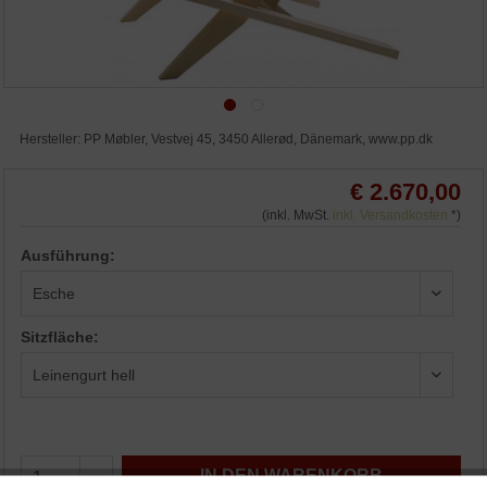
Hersteller: PP Møbler, Vestvej 45, 3450 Allerød, Dänemark, www.pp.dk
€ 2.670,00
(inkl. MwSt.
inkl. Versandkosten
*)
Ausführung:
Sitzfläche:
IN DEN WARENKORB