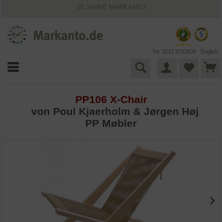
25 JAHRE MARKANTO
KOSTENLOSER VERSAND INNERHALB DEUTSCHLANDS
30 TAGE WIDERRUFSRECHT
VIELFÄLTIGE ZAHLUNGSMÖGLICHKEITEN
BESTPRICE-GARANTIE
Tel. 0221 9723920
English
PP106 X-Chair
von Poul Kjaerholm & Jørgen Høj
PP Møbler