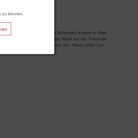
Aktiv
n zu können.
Aktiv
eren
Studium an der Akademie der Bildenden Künste in Wien
 er vier Goldmedaillen für sein Werk auf der Triennale
Aktiv
 führt das Werk seines Vaters fort. Heute leitet Carl
Aktiv
Aktiv