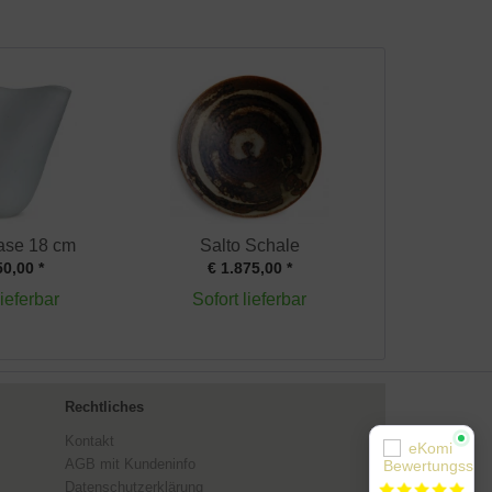
ase 18 cm
Salto Schale
50,00 *
€ 1.875,00 *
lieferbar
Sofort lieferbar
Rechtliches
Kontakt
AGB mit Kundeninfo
Datenschutzerklärung