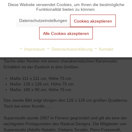
3% Skonto bei Vorkasse: € 5.301,05
Diese Website verwendet Cookies, um Ihnen die bestmögliche
Funktionalität bieten zu können.
Aktiv
Marketing
Datenschutzeinstellungen
Cookies akzeptieren
Zanotta 2600 Quaderna Esstisch / Quaderna Dining
Aktiv
Tracking
Alle Cookies akzeptieren
Table von Superstudio
Der
Quaderna Esstisch
zählt zu einer Kollektion, welche das
Aktiv
Personalisierung
Impressum
Datenschutzerklärung
Kontakt
Avantgarde-Designkollektiv Superstudio zwischen 1969 und
1972 für Zanotta entwarf. Dabei überzogen die Designer Bänke,
Tische oder Hocker mit einem charakteristischen Karomuster.
Aktiv
Service
Erhältlich ist der Esstisch in drei Größen:
Maße 111 x 111 cm, Höhe 75 cm
Maße: 126 x 126 cm, Höhe 75 cm
Maße: 180 x 90 cm, Höhe 75 cm
Das zweite Bild zeigt übrigen den 126 x 126 cm großen Quaderna-
Tisch bei einer Kundin......
Superstudio wurde 1967 in Florenz gegründet und gilt als eine der
wichtigsten Protagonisten des Radical Designs. Die Mitglieder von
Superstudio (Adolfo Natalini, Cistiano Toraldo, Piero Frassinelli,