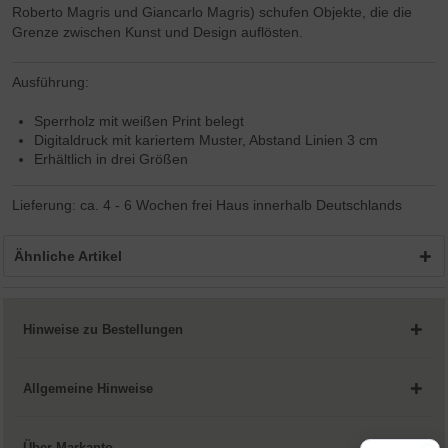
Roberto Magris und Giancarlo Magris) schufen Objekte, die die
Grenze zwischen Kunst und Design auflösten.
Ausführung:
Sperrholz mit weißen Print belegt
Digitaldruck mit kariertem Muster, Abstand Linien 3 cm
Erhältlich in drei Größen
Lieferung: ca. 4 - 6 Wochen frei Haus innerhalb Deutschlands
Ähnliche Artikel
Hinweise zu Bestellungen
Allgemeine Hinweise
Über Markanto