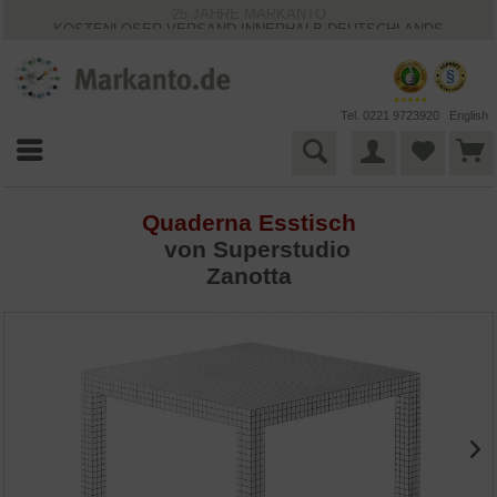
25 JAHRE MARKANTO
KOSTENLOSER VERSAND INNERHALB DEUTSCHLANDS
30 TAGE WIDERRUFSRECHT
VIELFÄLTIGE ZAHLUNGSMÖGLICHKEITEN
BESTPRICE-GARANTIE
Tel. 0221 9723920
English
Quaderna Esstisch
von
Superstudio
Zanotta