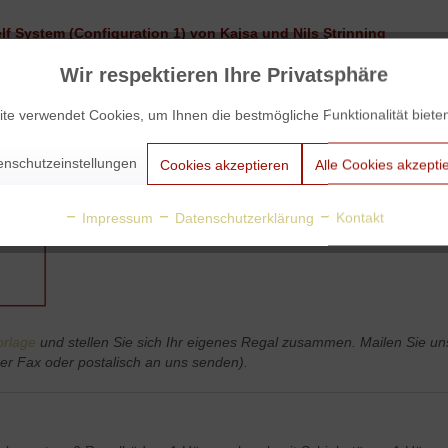
elf System (Configuration 1) von Kajsa und Nils Strinning
 dem String-Regal einen Klassiker, der sich heute immer noch größter 
Wir respektieren Ihre Privatsphäre
ewannen die damals direkt den ersten Preis für seinen Entwurf. Denn Stri
te verwendet Cookies, um Ihnen die bestmögliche Funktionalität biete
rt. Daher ist das hier gezeigte Beispiel exemplarisch zu verstehen. Si
enschutzeinstellungen
Cookies akzeptieren
Alle Cookies akzepti
en (in fünf Farben bzw. Holz-Furnieren) wählen. Einzelne String-El
Impressum
Datenschutzerklärung
Kontakt
rlage
und stellen Sie sich Ihr eigenes Regal zusammen. Mailen Sie uns
r Fax oder postalisch an uns senden).