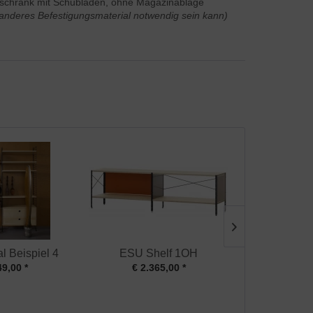
eschrank mit Schubladen, ohne Magazinablage
l anderes Befestigungsmaterial notwendig sein kann)
l Beispiel 4
ESU Shelf 1OH
Demon Wandr
49,00 *
€ 2.365,00 *
ab € 