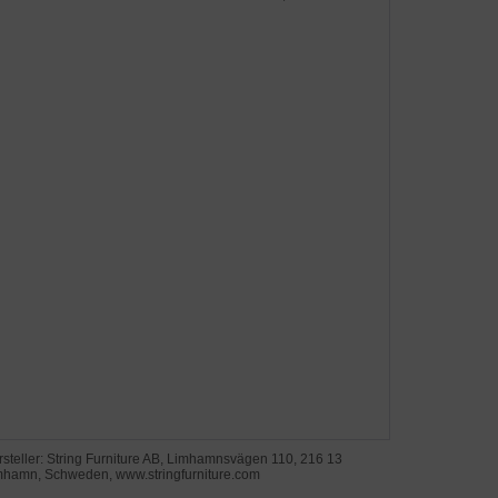
steller: String Furniture AB, Limhamnsvägen 110, 216 13
mhamn, Schweden, www.stringfurniture.com