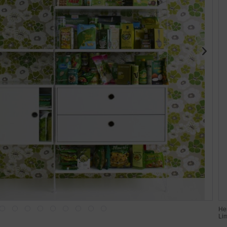
Her
Li