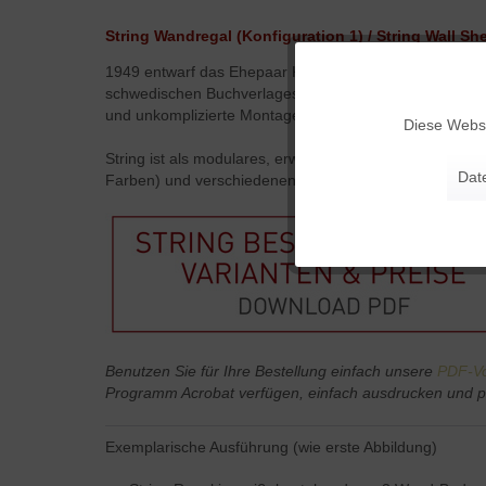
String Wandregal (Konfiguration 1) / String Wall Sh
1949 entwarf das Ehepaar Kajsa und Nils Strinning mit
Funktionale
schwedischen Buchverlages
Bonniers folkbibliotek
g
und unkomplizierte Montage.
Diese Websi
Marketing
String ist als modulares, erweiterbares System konzipie
Dat
Farben) und verschiedenen Fachböden und Hängeschränk
Tracking
Personalisierung
Service
Benutzen Sie für Ihre Bestellung einfach unsere
PDF-Vo
Programm Acrobat verfügen, einfach ausdrucken und pe
Exemplarische Ausführung (wie erste Abbildung)