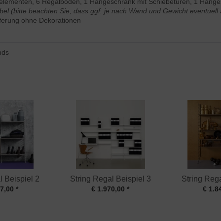
nelementen, 6 Regalböden, 1 Hängeschrank mit Schiebetüren, 1 Häng
übel (bitte beachten Sie, dass ggf. je nach Wand und Gewicht eventuel
ieferung ohne Dekorationen
nds
l Beispiel 2
String Regal Beispiel 3
String Rega
7,00 *
€ 1.970,00 *
€ 1.8