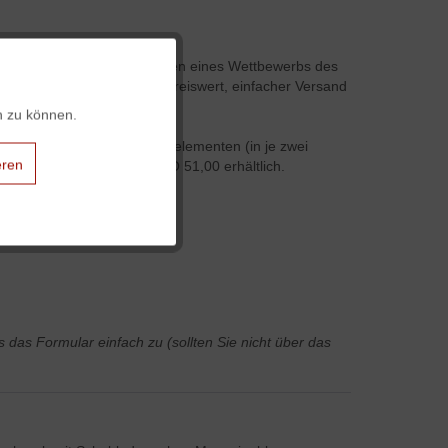
Beliebtheit erfreut. Im Rahmen eines Wettbewerbs des
Aktiv
ng erfüllte alle Kriterien: preiswert, einfacher Versand
n zu können.
Aktiv
e könnenzwischen drei Seitenelementen (in je zwei
eren
emente sind schon ab EURO 51,00 erhältlich.
Aktiv
Aktiv
Aktiv
 das Formular einfach zu (sollten Sie nicht über das