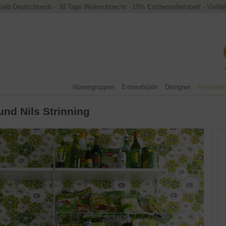
halb Deutschlands
·
30 Tage Widerrufsrecht
·
10% Erstbestellerrabatt
·
Vielfä
Warengruppen
Entwurfsjahr
Designer
Hersteller
und Nils Strinning