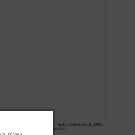
Aktiv
steller: Tacchini Italia Forniture srl, via Domodossola 19, 20822
uccana di Seveso, Italien, www.tacchini.it
n zu können.