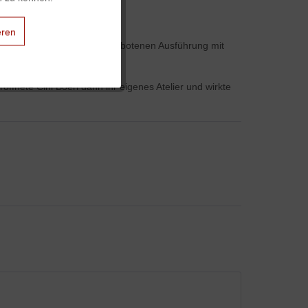
Aktiv
eren
fgelegt. Neben der hier angebotenen Ausführung mit
Aktiv
ffnete Cini Boeri dann ihr eigenes Atelier und wirkte
Aktiv
Aktiv