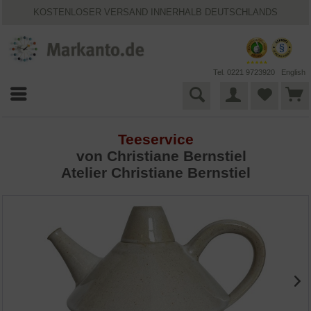
KOSTENLOSER VERSAND INNERHALB DEUTSCHLANDS
30 TAGE WIDERRUFSRECHT
VIELFÄLTIGE ZAHLUNGSMÖGLICHKEITEN
BESTPRICE-GARANTIE
25 JAHRE MARKANTO
Tel. 0221 9723920
English
Teeservice
von
Christiane Bernstiel
Atelier Christiane Bernstiel