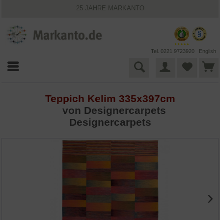
25 JAHRE MARKANTO
KOSTENLOSER VERSAND INNERHALB DEUTSCHLANDS
30 TAGE WIDERRUFSRECHT
VIELFÄLTIGE ZAHLUNGSMÖGLICHKEITEN
BESTPRICE-GARANTIE
Tel. 0221 9723920
English
Teppich Kelim 335x397cm
von Designercarpets
Designercarpets