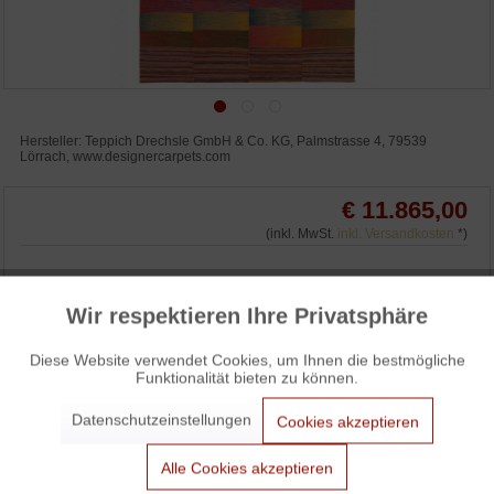
Hersteller: Teppich Drechsle GmbH & Co. KG, Palmstrasse 4, 79539
Lörrach, www.designercarpets.com
€ 11.865,00
(inkl. MwSt.
inkl. Versandkosten
*)
IN DEN WARENKORB
Wir respektieren Ihre Privatsphäre
Aktiv
Funktionale
Diese Website verwendet Cookies, um Ihnen die bestmögliche
WUNSCHLISTE
ANFRAGEN
Funktionalität bieten zu können.
Aktiv
Marketing
3% Skonto bei Vorkasse: € 11.509,05
Datenschutzeinstellungen
Cookies akzeptieren
Aktiv
Tracking
Alle Cookies akzeptieren
Designercarpets Iran Kelim Teppich / Kelim Rug