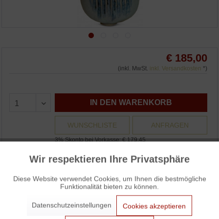
€ 185,00
(inkl. MwSt.
inkl. Versandkosten
*)
IN DEN WARENKORB
WUNSCHLISTE
ANFRAGEN
3% Skonto bei Vorkasse: € 179,45
Wir respektieren Ihre Privatsphäre
Aktiv
Auf Lager und sofort versandbereit.
Funktionale
Diese Website verwendet Cookies, um Ihnen die bestmögliche
Funktionalität bieten zu können.
Aktiv
Marketing
Datenschutzeinstellungen
Cookies akzeptieren
Vase von Dorothee Colberg-Tjadens
Aktiv