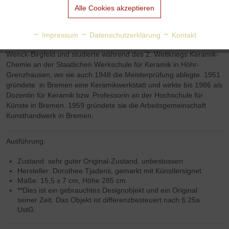
Tracking
Die im Dekor gerippte Vase ist ein Entwurf der Bremer
Alle Cookies akzeptieren
Keramikerin Dorothee Colberg-Tjadens aus den 1970er oder 80er
Jahren und besticht durch ihre Ausgestaltung.
Aktiv
Personalisierung
Impressum
Datenschutzerklärung
Kontakt
Dorothee Tjadens absolvierte zuersr eine Töpferlehre bei Helene
Wenck-Birgfeld und studierte während des 2. Weltkriegs Keramik-
Aktiv
Service
Chemie an der Staatlichen Werkschule für Keramik in Höhr-
Grenzhausen, wo sie auch 1948 die Meisterprüfung ablegte. 1951
gründete in Bremen eine Keramikwerkstatt und wirkte bis 1986 als
Dozentin für Keramik bzw. Professorin an der Hochschule für
Künste in Bremen. 1959 gründete sie die Arbeitsgemeinschaft
Kunsthandwerk in Bremen.
Ausführung:
Zustand: sehr guter Original-Zustand, unbestossen
Hersteller: Dorothee Tjadens, gemarkt mit Künstlersignet
Maße: 15,5 x 7 cm, Höhe 285 cm
**Dies ist ein gebrauchtes Designobjekt und ein Original
seiner Zeit. Das Objekt ist differenzbesteuert nach § 25a
UstG.