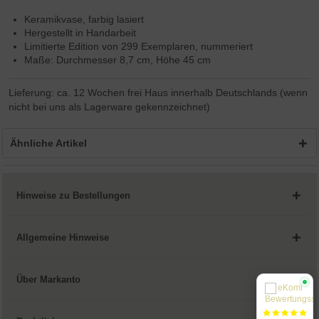
Keramikvase, farbig lasiert
Hergestellt in Handarbeit
Limitierte Edition von 299 Exemplaren, nummeriert
Maße: Durchmesser 8,7 cm, Höhe 45 cm
Lieferung: ca. 12 Wochen frei Haus innerhalb Deutschlands (wenn
nicht bei uns als Lagerware gekennzeichnet)
Ähnliche Artikel
Hinweise zu Bestellungen
Allgemeine Hinweise
Über Markanto