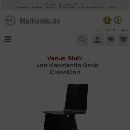
25 JAHRE MARKANTO
KOSTENLOSER VERSAND INNERHALB DEUTSCHLANDS
30 TAGE WIDERRUFSRECHT
VIELFÄLTIGE ZAHLUNGSMÖGLICHKEITEN
BESTPRICE-GARANTIE
Tel. 0221 9723920
English
Venus Stuhl
von
Konstantin Grcic
ClassiCon