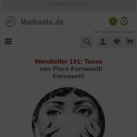
25 JAHRE MARKANTO
KOSTENLOSER VERSAND INNERHALB DEUTSCHLANDS
30 TAGE WIDERRUFSRECHT
VIELFÄLTIGE ZAHLUNGSMÖGLICHKEITEN
BESTPRICE-GARANTIE
Tel. 0221 9723920
English
Wandteller 191: Tasse
von
Piero Fornasetti
Fornasetti