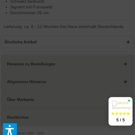
Schwarz bedruckt
Signiert mit Fornasetti
Durchmesser 26 cm
Lieferung: ca. 8 - 12 Wochen frei Haus innerhalb Deutschlands
Ähnliche Artikel
Hinweise zu Bestellungen
Allgemeine Hinweise
Über Markanto
Rechtliches
5 / 5
© by Markanto 1999 - 2026