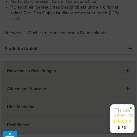
Maße: Durchmesser 15 cm, Höhe ca. 6,5 cm
**Dies ist ein gebrauchtes Designobjekt und ein Original
seiner Zeit. Das Objekt ist differenzbesteuert nach § 25a
UstG.
Lieferzeit: 1 Woche frei Haus innerhalb Deutschlands
Ähnliche Artikel
Hinweise zu Bestellungen
Allgemeine Hinweise
Über Markanto
Rechtliches
5 / 5