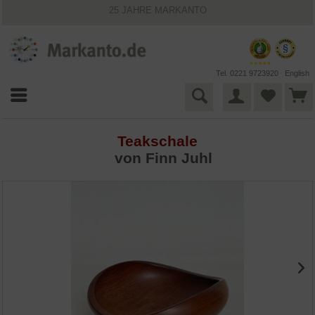
25 JAHRE MARKANTO
KOSTENLOSER VERSAND INNERHALB DEUTSCHLANDS
30 TAGE WIDERRUFSRECHT
VIELFÄLTIGE ZAHLUNGSMÖGLICHKEITEN
BESTPRICE-GARANTIE
Tel. 0221 9723920
English
Teakschale
von Finn Juhl