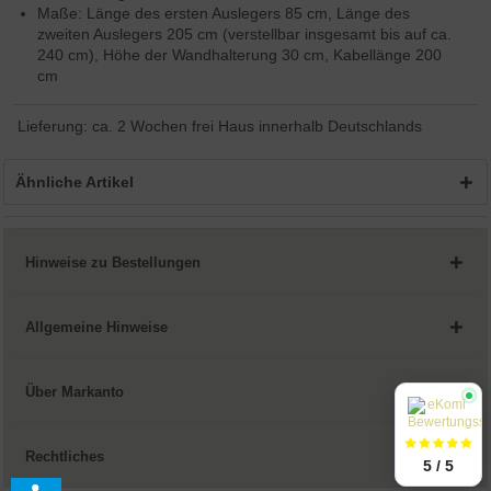
Maße: Länge des ersten Auslegers 85 cm, Länge des
zweiten Auslegers 205 cm (verstellbar insgesamt bis auf ca.
240 cm), Höhe der Wandhalterung 30 cm, Kabellänge 200
cm
Lieferung: ca. 2 Wochen frei Haus innerhalb Deutschlands
Ähnliche Artikel
Hinweise zu Bestellungen
Allgemeine Hinweise
Über Markanto
Rechtliches
5 / 5