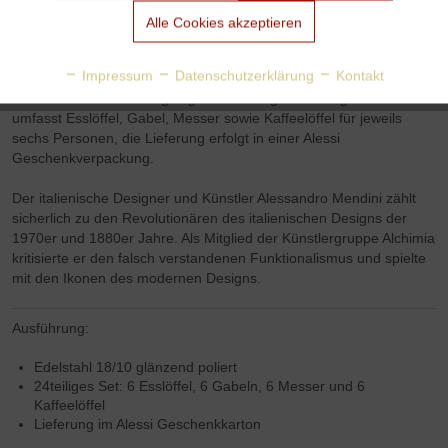
Aktiv
Tracking
Alle Cookies akzeptieren
Alessi Asta Besteck / Asta Cuttery von Alessandro Mendini
Aktiv
Personalisierung
Impressum
Datenschutzerklärung
Kontakt
Das Asta Besteck wurde von Alessi 2025 nach dem Entwurf von
Alessandro Mendini aufgelegt. Die 24teilige Besteck­garnitur
umfasst Esslöffel, Gabel, Messer sowie Kaffeelöffel für jeweils
Aktiv
Service
sechs Personen, die Lieferung erfolgt in einer Alessi
Geschenkverpackung.
Der italienische Designer und Künstler Alessandro Mendini zählt
sicherlich zu den Revolutionären des italienischen Designs der
1970er und 1880er Jahre. Als Mitglied der Künstlergruppe Alchimia
kritisierte er den falsch verstandenen Funktionalismus und spielte
mit den Ikonen des modernen Designs.
Ausführung:
Edelstahl 18/10 glänzend poliert
24teiliges Set: 6 Esslöffel, 6 Gabeln, 6 Messer und 6
Kaffeelöffel
Lieferung im Alessi Geschenkkarton