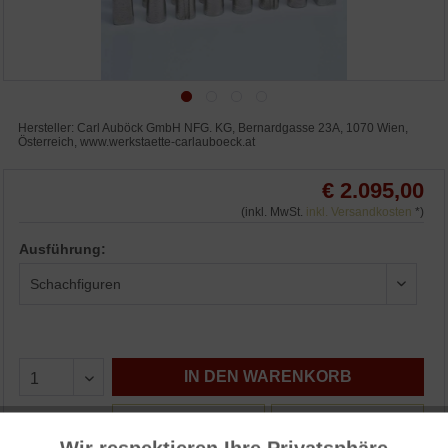
Hersteller: Carl Auböck GmbH NFG. KG, Bernardgasse 23A, 1070 Wien,
Österreich, www.werkstaette-carlauboeck.at
€ 2.095,00
(inkl. MwSt.
inkl. Versandkosten
*)
Ausführung:
IN DEN WARENKORB
WUNSCHLISTE
ANFRAGEN