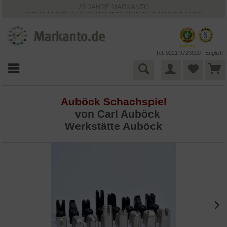
25 JAHRE MARKANTO
KOSTENLOSER VERSAND INNERHALB DEUTSCHLANDS
30 TAGE WIDERRUFSRECHT
VIELFÄLTIGE ZAHLUNGSMÖGLICHKEITEN
BESTPRICE-GARANTIE
Tel. 0221 9723920
English
Auböck Schachspiel
von
Carl Auböck
Werkstätte Auböck