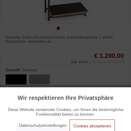
Hersteller: Embru Deutschland GmbH, Donnersbergstraße 1, 64646
Heppenheim, www.embru.de,
€ 1.290,00
(inkl. MwSt.
inkl. Versandkosten
*)
Gestell:
Schwarz
Wir respektieren Ihre Privatsphäre
Aktiv
Funktionale
IN DEN WARENKORB
Diese Website verwendet Cookies, um Ihnen die bestmögliche
Funktionalität bieten zu können.
Aktiv
Marketing
WUNSCHLISTE
ANFRAGEN
Datenschutzeinstellungen
Cookies akzeptieren
3% Skonto bei Vorkasse: € 1.251,30