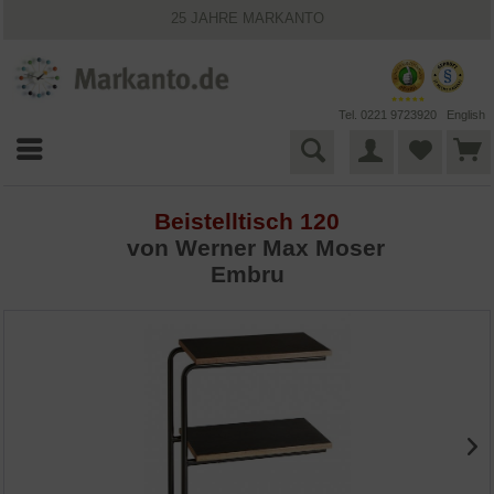
25 JAHRE MARKANTO
KOSTENLOSER VERSAND INNERHALB DEUTSCHLANDS
30 TAGE WIDERRUFSRECHT
VIELFÄLTIGE ZAHLUNGSMÖGLICHKEITEN
BESTPRICE-GARANTIE
Tel. 0221 9723920
English
Beistelltisch 120
von Werner Max Moser
Embru