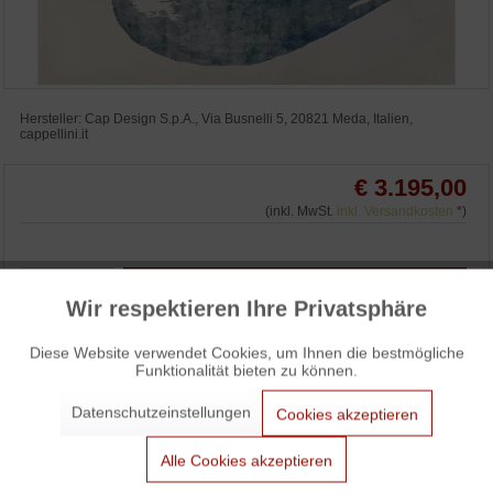
Hersteller: Cap Design S.p.A., Via Busnelli 5, 20821 Meda, Italien,
cappellini.it
€ 3.195,00
(inkl. MwSt.
inkl. Versandkosten
*)
IN DEN WARENKORB
Wir respektieren Ihre Privatsphäre
Aktiv
Funktionale
WUNSCHLISTE
ANFRAGEN
Diese Website verwendet Cookies, um Ihnen die bestmögliche
Funktionalität bieten zu können.
3% Skonto bei Vorkasse: € 3.099,15
Aktiv
Marketing
Datenschutzeinstellungen
Cookies akzeptieren
Aktiv
Tracking
Alle Cookies akzeptieren
Cappellini Bhuri Teppich blue / Bhuri Rug blue von Satyendra
Pakhalé