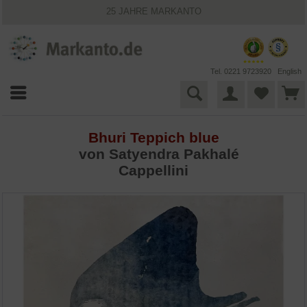
25 JAHRE MARKANTO
KOSTENLOSER VERSAND INNERHALB DEUTSCHLANDS
30 TAGE WIDERRUFSRECHT
VIELFÄLTIGE ZAHLUNGSMÖGLICHKEITEN
BESTPRICE-GARANTIE
Tel. 0221 9723920
English
Bhuri Teppich blue
von Satyendra Pakhalé
Cappellini