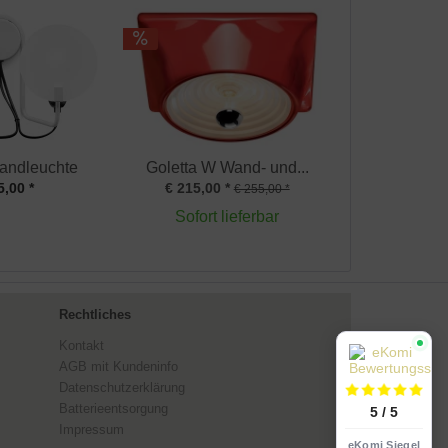
andleuchte
Goletta W Wand- und...
5,00 *
€ 215,00 *
€ 255,00 *
Sofort lieferbar
Rechtliches
Kontakt
AGB mit Kundeninfo
Datenschutzerklärung
Batterieentsorgung
5 / 5
Impressum
eKomi Siegel