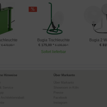
schleuchte
Bugia Tischleuchte
Bugia 2 W
*
€ 175,00 *
€ 31
€ 470,00 *
€ 195,00 *
Sofort lieferbar
ne Hinweise
Über Markanto
r
Über Markanto
& Service
Showroom in Köln
ipp
Presse
 Architektenrabatt
Facebook
tie
Instagram