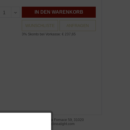
IN DEN WARENKORB
WUNSCHLISTE
ANFRAGEN
3% Skonto bei Vorkasse: € 237,65
steller: Linea Light S.r.l., Via della Fornace 59, 31020
Aktiv
telminio di Resana, Italien, www.linealight.com