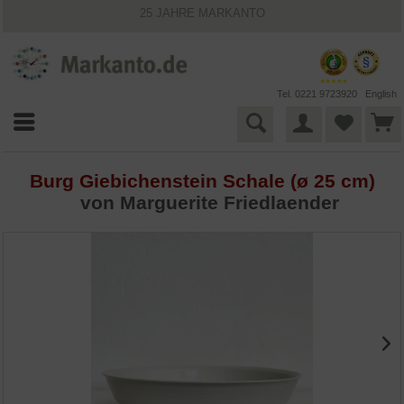
25 JAHRE MARKANTO
KOSTENLOSER VERSAND INNERHALB DEUTSCHLANDS
30 TAGE WIDERRUFSRECHT
VIELFÄLTIGE ZAHLUNGSMÖGLICHKEITEN
BESTPRICE-GARANTIE
Tel. 0221 9723920
English
Burg Giebichenstein Schale (ø 25 cm)
von Marguerite Friedlaender