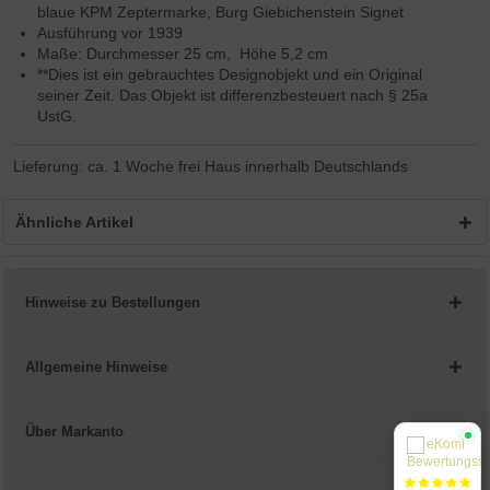
blaue KPM Zeptermarke, Burg Giebichenstein Signet
Ausführung vor 1939
Maße: Durchmesser 25 cm, Höhe 5,2 cm
**Dies ist ein gebrauchtes Designobjekt und ein Original
seiner Zeit. Das Objekt ist differenzbesteuert nach § 25a
UstG.
Lieferung: ca. 1 Woche frei Haus innerhalb Deutschlands
Ähnliche Artikel
Hinweise zu Bestellungen
Allgemeine Hinweise
Über Markanto