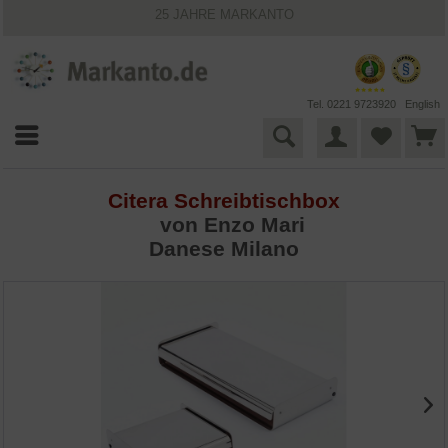
25 JAHRE MARKANTO
KOSTENLOSER VERSAND INNERHALB DEUTSCHLANDS
30 TAGE WIDERRUFSRECHT
VIELFÄLTIGE ZAHLUNGSMÖGLICHKEITEN
BESTPRICE-GARANTIE
Tel. 0221 9723920
English
Citera Schreibtischbox
von
Enzo Mari
Danese Milano