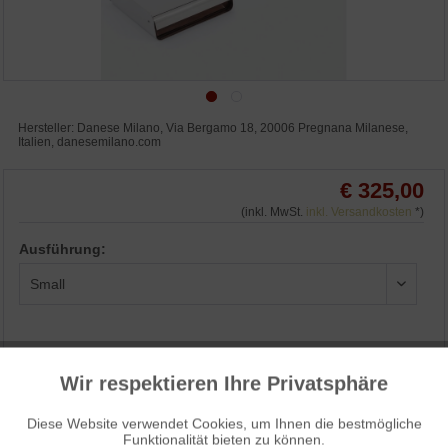
Hersteller: Danese Milano, Via Bergamo 18, 20006 Pregnana Milanese,
Italien, danesemilano.com
€ 325,00
(inkl. MwSt.
inkl. Versandkosten
*)
Ausführung:
IN DEN WARENKORB
Wir respektieren Ihre Privatsphäre
Aktiv
Funktionale
WUNSCHLISTE
ANFRAGEN
Diese Website verwendet Cookies, um Ihnen die bestmögliche
Funktionalität bieten zu können.
Aktiv
Marketing