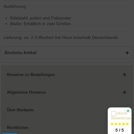
Ausführung:
Edelstahl, poliert und Palisander
Maße: Erhältlich in zwei Größen
Lieferung: ca. 2-3 Wochen frei Haus innerhalb Deutschlands
Ähnliche Artikel
Hinweise zu Bestellungen
Allgemeine Hinweise
Über Markanto
Rechtliches
5 / 5